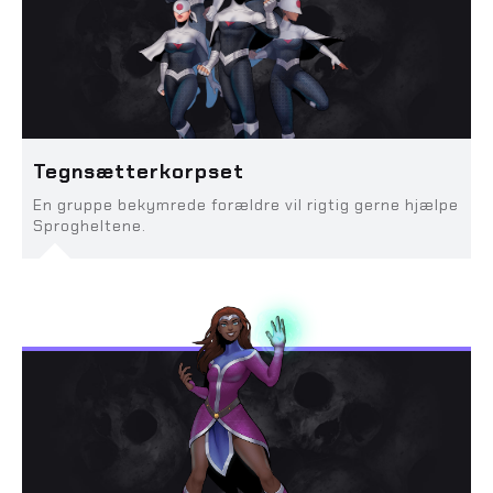
Tegnsætterkorpset
En gruppe bekymrede forældre vil rigtig gerne hjælpe
Sprogheltene.